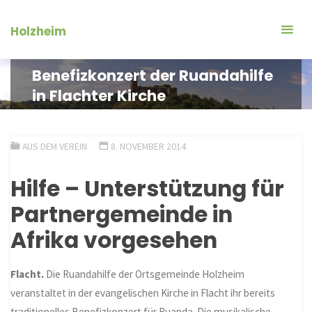
Zum
Inhalt
Holzheim
springen
Benefizkonzert der Ruandahilfe
in Flachter Kirche
AUS DEM VEREIN
8. NOVEMBER 2014
Hilfe – Unterstützung für
Partnergemeinde in
Afrika vorgesehen
Flacht.
Die Ruandahilfe der Ortsgemeinde Holzheim
veranstaltet in der evangelischen Kirche in Flacht ihr bereits
traditionelles Benefizkonzert für Ruanda. Die musikalische