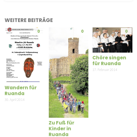
WEITERE BEITRÄGE
0
0
0
Chöre singen
für Ruanda
17. Februar 2014
Wandern für
Ruanda
30. April 2014
Zu Fuß für
Kinder in
Ruanda