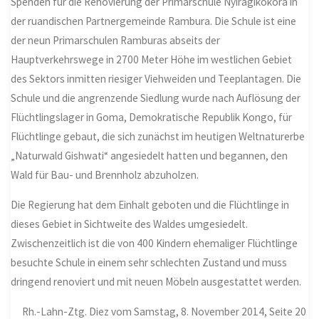
Spenden für die Renovierung der Primarschule Nyiragikokora in
der ruandischen Partnergemeinde Rambura. Die Schule ist eine
der neun Primarschulen Ramburas abseits der
Hauptverkehrswege in 2700 Meter Höhe im westlichen Gebiet
des Sektors inmitten riesiger Viehweiden und Teeplantagen. Die
Schule und die angrenzende Siedlung wurde nach Auflösung der
Flüchtlingslager in Goma, Demokratische Republik Kongo, für
Flüchtlinge gebaut, die sich zunächst im heutigen Weltnaturerbe
„Naturwald Gishwati“ angesiedelt hatten und begannen, den
Wald für Bau- und Brennholz abzuholzen.
Die Regierung hat dem Einhalt geboten und die Flüchtlinge in
dieses Gebiet in Sichtweite des Waldes umgesiedelt.
Zwischenzeitlich ist die von 400 Kindern ehemaliger Flüchtlinge
besuchte Schule in einem sehr schlechten Zustand und muss
dringend renoviert und mit neuen Möbeln ausgestattet werden.
Rh.-Lahn-Ztg. Diez vom Samstag, 8. November 2014, Seite 20