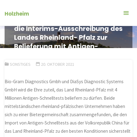
Zum
Inhalt
Holzheim
Bio-Gram und DiaSys gewinnen
springen
die Interims-Ausschreibung des
Landes Rheinland- Pfalz zur
Belieferung mit Antigen-
Schnelltests
SONSTIGES
20. OKTOBER 2021
Bio-Gram Diagnostics Gmbh und DiaSys Diagnostic Systems
GmbH wird die Ehre zuteil, das Land Rheinland-Pfalz mit 4
Millionen Antigen-Schnelltests beliefern zu dürfen. Beide
mittelständischen rheinland-pfälzischen Unternehmen haben
sich zu einer Bietergemeinschaft zusammengefunden, die den
Import von Antigen-Schnelltests aus der Volksrepublik China für
das Land Rheinland-Pfalz zu den besten Konditionen sicherstellt