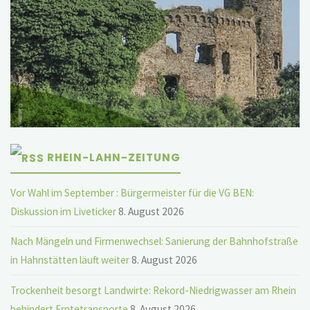
RHEIN-LAHN-ZEITUNG
Vor Wahl im September : Bürgermeister für die VG BEN:
Diskussion im Liveticker
8. August 2026
Nach Mängeln und Firmenwechsel: Sanierung der Bahnhofstraße
in Hahnstätten läuft weiter
8. August 2026
Trockenheit besorgt Landwirte: Rekord-Niedrigwasser am Rhein
behindert Erntetransporte
8. August 2026