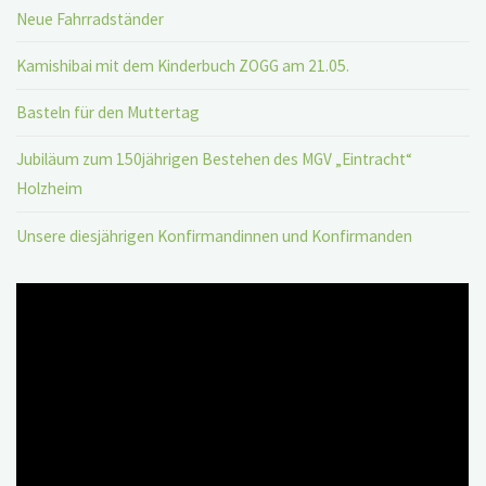
Neue Fahrradständer
Kamishibai mit dem Kinderbuch ZOGG am 21.05.
Basteln für den Muttertag
Jubiläum zum 150jährigen Bestehen des MGV „Eintracht“
Holzheim
Unsere diesjährigen Konfirmandinnen und Konfirmanden