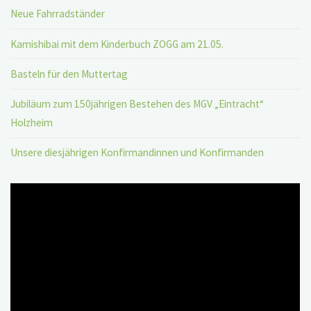
Neue Fahrradständer
Kamishibai mit dem Kinderbuch ZOGG am 21.05.
Basteln für den Muttertag
Jubiläum zum 150jährigen Bestehen des MGV „Eintracht“
Holzheim
Unsere diesjährigen Konfirmandinnen und Konfirmanden