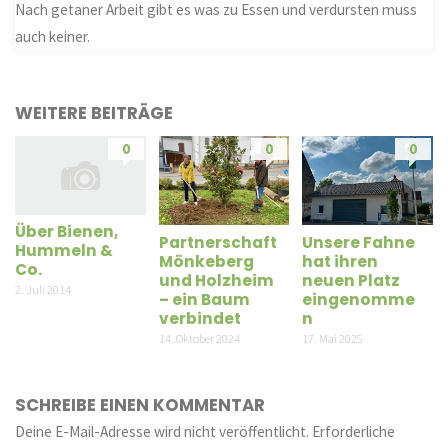
Nach getaner Arbeit gibt es was zu Essen und verdursten muss
auch keiner.
WEITERE BEITRÄGE
0
0
0
Über Bienen,
Partnerschaft
Unsere Fahne
Hummeln &
Mönkeberg
hat ihren
Co.
und Holzheim
neuen Platz
2. Juli 2014
– ein Baum
eingenomme
verbindet
n
14. Oktober 2024
17. Mai 2025
SCHREIBE EINEN KOMMENTAR
Deine E-Mail-Adresse wird nicht veröffentlicht.
Erforderliche