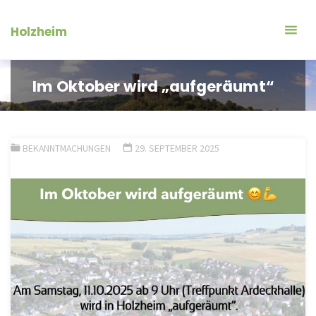
Zum
Inhalt
Holzheim
springen
Im Oktober wird „aufgeräumt“
BEKANNTMACHUNGEN
29. SEPTEMBER 2025