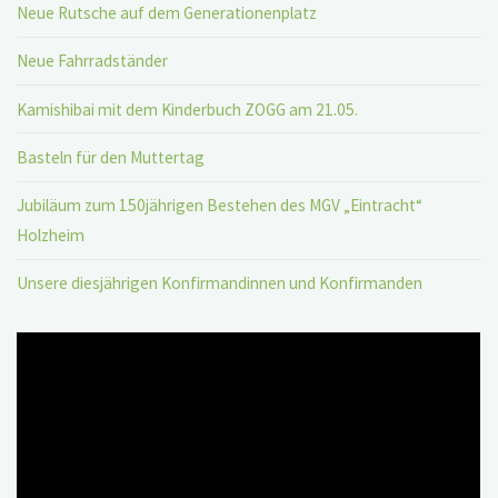
Neue Rutsche auf dem Generationenplatz
Neue Fahrradständer
Kamishibai mit dem Kinderbuch ZOGG am 21.05.
Basteln für den Muttertag
Jubiläum zum 150jährigen Bestehen des MGV „Eintracht“
Holzheim
Unsere diesjährigen Konfirmandinnen und Konfirmanden