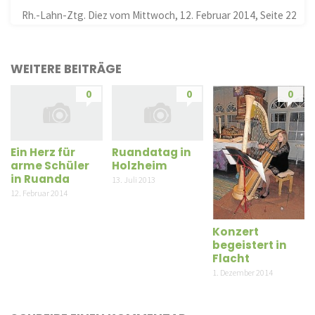
Rh.-Lahn-Ztg. Diez vom Mittwoch, 12. Februar 2014, Seite 22
WEITERE BEITRÄGE
0
0
0
Ein Herz für
Ruandatag in
arme Schüler
Holzheim
in Ruanda
13. Juli 2013
12. Februar 2014
Konzert
begeistert in
Flacht
1. Dezember 2014