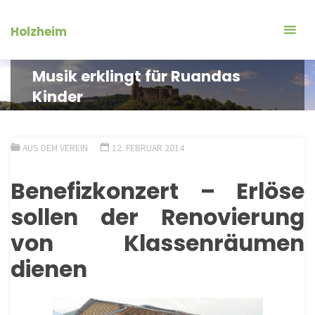
Zum
Inhalt
Holzheim
springen
Musik erklingt für Ruandas
Kinder
AUS DEM VEREIN
12. FEBRUAR 2014
Benefizkonzert – Erlöse
sollen der Renovierung
von Klassenräumen
dienen