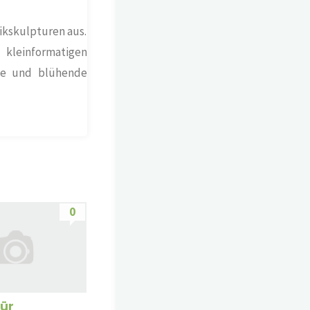
ikskulpturen aus.
kleinformatigen
de und blühende
0
für