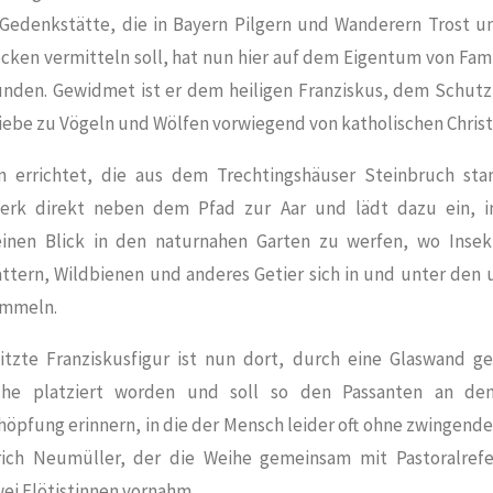
 Gedenkstätte, die in Bayern Pilgern und Wanderern Trost u
ecken vermitteln soll, hat nun hier auf dem Eigentum von Fam
nden. Gewidmet ist er dem heiligen Franziskus, dem Schutz
iebe zu Vögeln und Wölfen vorwiegend von katholischen Christ
n errichtet, die aus dem Trechtingshäuser Steinbruch st
erk direkt neben dem Pfad zur Aar und lädt dazu ein, i
 einen Blick in den naturnahen Garten zu werfen, wo Insekt
ttern, Wildbienen und anderes Getier sich in und unter den 
ummeln.
tzte Franziskusfigur ist nun dort, durch eine Glaswand ge
che platziert worden und soll so den Passanten an den 
öpfung erinnern, in die der Mensch leider oft ohne zwingenden
drich Neumüller, der die Weihe gemeinsam mit Pastoralrefe
ei Flötistinnen vornahm.