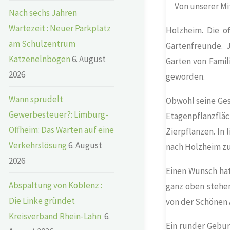
Von unserer Mi
Nach sechs Jahren
Wartezeit : Neuer Parkplatz
Holzheim
.
Die of
am Schulzentrum
Gartenfreunde. 
Katzenelnbogen
6. August
Garten von Famil
2026
geworden.
Wann sprudelt
Obwohl seine Gesa
Gewerbesteuer?: Limburg-
Etagenpflanzfläc
Offheim: Das Warten auf eine
Zierpflanzen. In 
Verkehrslösung
6. August
nach
Holzheim
zu
2026
Einen Wunsch hatt
Abspaltung von Koblenz :
ganz oben stehen
Die Linke gründet
von der Schönen A
Kreisverband Rhein-Lahn
6.
Ein runder Gebur