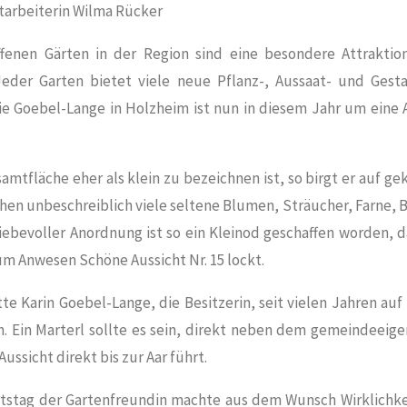
tarbeiterin Wilma Rücker
fenen Gärten in der Region sind eine besondere Attraktio
Jeder Garten bietet viele neue Pflanz-, Aussaat- und Gesta
ie Goebel-Lange in
Holzheim
ist nun in diesem Jahr um eine A
mtfläche eher als klein zu bezeichnen ist, so birgt er auf g
hen unbeschreiblich viele seltene Blumen, Sträucher, Farne,
liebevoller Anordnung ist so ein Kleinod geschaffen worden, 
m Anwesen Schöne Aussicht Nr. 15 lockt.
e Karin Goebel-Lange, die Besitzerin, seit vielen Jahren auf
. Ein Marterl sollte es sein, direkt neben dem gemeindeeig
ussicht direkt bis zur Aar führt.
tstag der Gartenfreundin machte aus dem Wunsch Wirklichkei