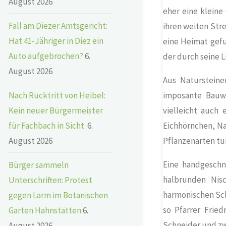
August 2026
eher eine kleine
Fall am Diezer Amtsgericht:
ihren weiten Str
Hat 41-Jähriger in Diez ein
eine Heimat gefu
Auto aufgebrochen?
6.
der durch seine L
August 2026
Aus Natursteine
Nach Rücktritt von Heibel:
imposante Bauw
Kein neuer Bürgermeister
vielleicht auch
für Fachbach in Sicht
6.
Eichhörnchen, Na
August 2026
Pflanzenarten t
Eine handgeschni
Bürger sammeln
halbrunden Nis
Unterschriften: Protest
harmonischen Sch
gegen Lärm im Botanischen
so Pfarrer Frie
Garten Hahnstätten
6.
Schneider und zw
August 2026