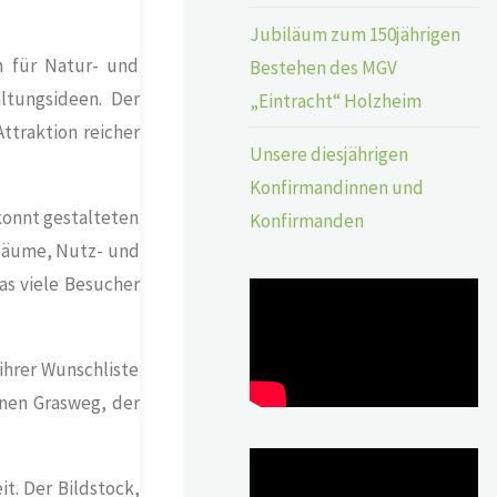
Jubiläum zum 150jährigen
n für Natur- und
Bestehen des MGV
ltungsideen. Der
„Eintracht“ Holzheim
ttraktion reicher
Unsere diesjährigen
Konfirmandinnen und
ekonnt gestalteten
Konfirmanden
 Bäume, Nutz- und
das viele Besucher
 ihrer Wunschliste
enen Grasweg, der
t. Der Bildstock,