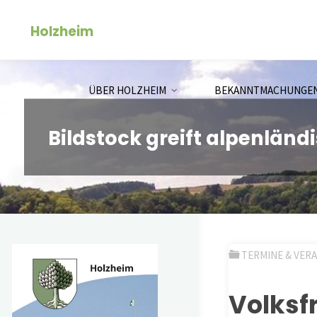
Zum
Holzheim
Inhalt
springen
ÜBER HOLZHEIM
BEKANNTMACHUNGE
Bildstock greift alpenländ
TERMINE & VER
Volk