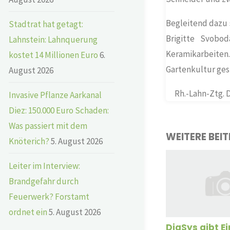
Begleitend dazu 
Stadtrat hat getagt:
Brigitte Svobo
Lahnstein: Lahnquerung
Keramikarbeite
kostet 14 Millionen Euro
6.
Gartenkultur ges
August 2026
Rh.-Lahn-Ztg. D
Invasive Pflanze Aarkanal
Diez: 150.000 Euro Schaden:
Was passiert mit dem
WEITERE BEI
Knöterich?
5. August 2026
Leiter im Interview:
Brandgefahr durch
Feuerwerk? Forstamt
ordnet ein
5. August 2026
DiaSys gibt Ei