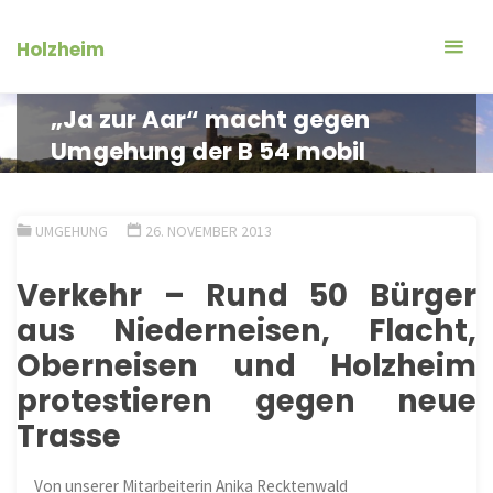
Zum
Inhalt
Holzheim
springen
„Ja zur Aar“ macht gegen
Umgehung der B 54 mobil
UMGEHUNG
26. NOVEMBER 2013
Verkehr
–
Rund 50 Bürger
aus Niederneisen, Flacht,
Oberneisen und
Holzheim
protestieren gegen neue
Trasse
Von unserer Mitarbeiterin Anika Recktenwald