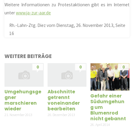
Weitere Informationen zu Protestaktionen gibt es im Internet
unter
www.ja-zur-aar.de
Rh.-Lahn-Ztg. Diez vom Dienstag, 26. November 2013, Seite
16
WEITERE BEITRÄGE
0
0
0
Umgehungsge
Abschnitte
Gefahr einer
gner
getrennt
Südumgehun
marschieren
voneinander
g um
wieder
bearbeiten
Blumenrod
21. November 2013
20. Dezember 2013
nicht gebannt
26. April 2014