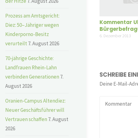
der Hitze
7. August 2026
Prozess am Amtsgericht:
Kommentar Uli
Diez: 50–Jähriger wegen
Bürgerbefra
Kinderporno-Besitz
6. Dezember 2013
verurteilt
7. August 2026
70-jährige Geschichte:
Landfrauen Rhein-Lahn
SCHREIBE EI
verbinden Generationen
7.
Deine E-Mail-Adre
August 2026
Oranien-Campus Altendiez:
Neuer Geschäftsführer will
Vertrauen schaffen
7. August
2026