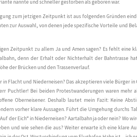
iante nannte und schneller gestorben als geboren war.
gung zum jetzigen Zeitpunkt ist aus folgenden Gründen einde
nten zur Auswahl, von denen jede spezifische Vorteile und Be
zigen Zeitpunkt zu allem Ja und Amen sagen? Es fehlt eine k
lbahn, denn der Erhalt oder Nichterhalt der Bahntrasse ha
Höhe der Brücken und den Trassenverlauf.
 in Flacht und Niederneisen? Das akzeptieren viele Bürger in
err Puchtler! Bei beiden Protestwanderungen waren mehr al
offene Oberneisener. Deshalb lautet mein Fazit: Keine Abs
ondern vorher klare Aussagen. Führt die Umgehung durchs Ta
Auf der Eich“ in Niederneisen? Aartalbahn ja oder nein? Wo wi
ben und wie sehen die aus? Weiter erwarte ich eine klare Au
ein in der Ost-Westverbindung vom Flughafen Hahn ist – ich er