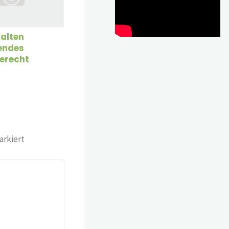
halten
endes
erecht
rkiert