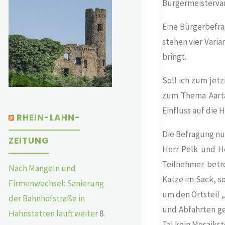
Bürgermeistervar
Eine Bürgerbefra
stehen vier Varia
bringt.
Soll ich zum jet
zum Thema Aarta
Einfluss auf die 
RHEIN-LAHN-
Die Befragung nur
ZEITUNG
Herr Pelk und H
Teilnehmer betr
Nach Mängeln und
Katze im Sack, s
Firmenwechsel: Sanierung
um den Ortsteil „
der Bahnhofstraße in
und Abfahrten ge
Hahnstätten läuft weiter
8.
Tal kein Mosaikst