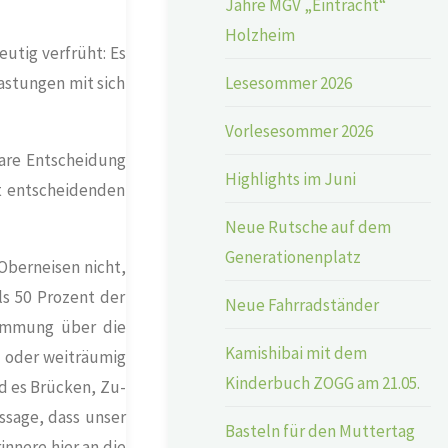
Jahre MGV „Eintracht“
Holzheim
utig verfrüht: Es
lastungen mit sich
Lesesommer 2026
Vorlesesommer 2026
lare Entscheidung
Highlights im Juni
t entscheidenden
Neue Rutsche auf dem
Generationenplatz
 Oberneisen nicht,
s 50 Prozent der
Neue Fahrradständer
timmung über die
Kamishibai mit dem
l oder weiträumig
Kinderbuch ZOGG am 21.05.
rd es Brücken, Zu-
ssage, dass unser
Basteln für den Muttertag
innere hier an die