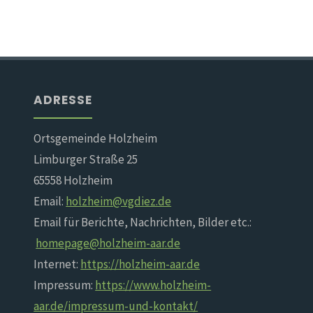
ADRESSE
Ortsgemeinde Holzheim
Limburger Straße 25
65558 Holzheim
Email:
holzheim@vgdiez.de
Email für Berichte, Nachrichten, Bilder etc.:
homepage@holzheim-aar.de
Internet:
https://holzheim-aar.de
Impressum:
https://www.holzheim-
aar.de/impressum-und-kontakt/