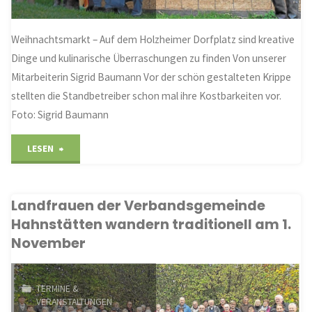
Weihnachtsmarkt – Auf dem Holzheimer Dorfplatz sind kreative
Dinge und kulinarische Überraschungen zu finden Von unserer
Mitarbeiterin Sigrid Baumann Vor der schön gestalteten Krippe
stellten die Standbetreiber schon mal ihre Kostbarkeiten vor.
Foto: Sigrid Baumann
"Aus
LESEN
Kaffeekapseln
Landfrauen der Verbandsgemeinde
entsteht
Hahnstätten wandern traditionell am 1.
schöner
November
Schmuck"
TERMINE &
VERANSTALTUNGEN