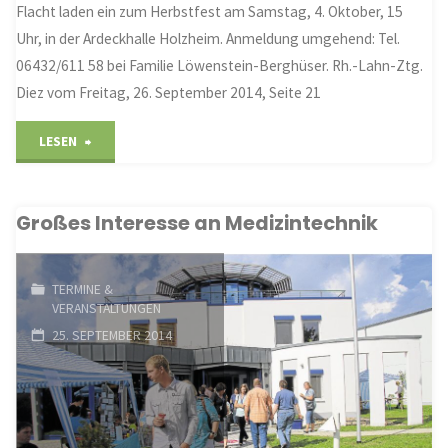
Flacht laden ein zum Herbstfest am Samstag, 4. Oktober, 15
ganze
Uhr, in der Ardeckhalle Holzheim. Anmeldung umgehend: Tel.
Familie"
06432/611 58 bei Familie Löwenstein-Berghüser. Rh.-Lahn-Ztg.
Diez vom Freitag, 26. September 2014, Seite 21
"Herbstfest
LESEN
feiern"
Großes Interesse an Medizintechnik
TERMINE &
VERANSTALTUNGEN
25. SEPTEMBER 2014