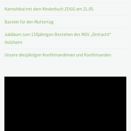
Kamishibai mit dem Kinderbuch ZOGG am 21.05.
Basteln für den Muttertag
Jubiläum zum 150jährigen Bestehen des MGV „Eintracht“
Holzheim
Unsere diesjährigen Konfirmandinnen und Konfirmanden