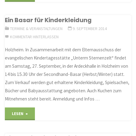
Aartal
Ein Basar für Kinderkleidung
von
TERMINE & VERANSTALTUNGEN
9. SEPTEMBER 2014
der
KOMMENTAR HINTERLASSEN
schönsten
Holzheim. In Zusammenarbeit mit dem Elternausschuss der
evangelischen Kindertagesstätte „Unterm Sternenzelt“ findet
Seite
am Samstag, 27. September, in der Ardeckhalle in Holzheim von
entdecken"
14 bis 15.30 Uhr der Secondhand-Basar (Herbst/Winter) statt.
Zum Verkauf werden gut erhaltene Kinderkleidung, Spielsachen,
Bücher und Babyausstattung angeboten. Auch Kuchen zum
Mitnehmen steht bereit. Anmeldung und Infos …
"Ein
LESEN
Basar