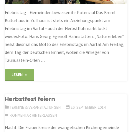
Erlebnistag – Gemeinden beweisen ihr Potenzial Das Kreml-
Kulturhaus in Zollhaus ist stets ein Anziehungspunkt am
Erlebnistag im Aartal – auch der Herbstflohmarkt lockt
wieder.Foto: Hans Georg Egenolf Hahnstätten. „Natur erleben“
heißt diesmal das Motto des Erlebnistags im Aartal. Am Freitag,
dem Tag der Deutschen Einheit, wollen die Anlieger von
Taunusstein-Orlen …
"Aartal
LESEN
bietet
Herbstfest feiern
Aktionen
TERMINE & VERANSTALTUNGEN
26. SEPTEMBER 2014
für
KOMMENTAR HINTERLASSEN
die
Flacht. Die Frauenkreise der evangelischen Kirchengemeinde