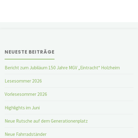
Seitennummerierung
ihre
Produkte"
der
Beiträge
NEUESTE BEITRÄGE
Bericht zum Jubiläum 150 Jahre MGV „Eintracht“ Holzheim
Lesesommer 2026
Vorlesesommer 2026
Highlights im Juni
Neue Rutsche auf dem Generationenplatz
Neue Fahrradständer