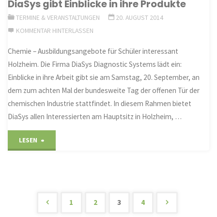
DiaSys gibt Einblicke in ihre Produkte
für
TERMINE & VERANSTALTUNGEN
20. AUGUST 2014
Kinderkleidung"
KOMMENTAR HINTERLASSEN
Chemie – Ausbildungsangebote für Schüler interessant
Holzheim. Die Firma DiaSys Diagnostic Systems lädt ein:
Einblicke in ihre Arbeit gibt sie am Samstag, 20. September, an
dem zum achten Mal der bundesweite Tag der offenen Tür der
chemischen Industrie stattfindet. In diesem Rahmen bietet
DiaSys allen Interessierten am Hauptsitz in Holzheim, …
"DiaSys
LESEN
gibt
Einblicke
in
1
2
3
4