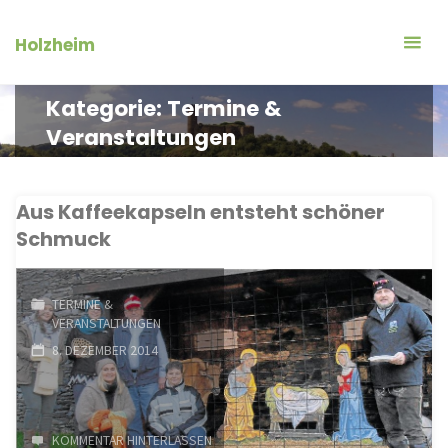
Zum
Inhalt
Holzheim
springen
Kategorie:
Termine &
Veranstaltungen
Aus Kaffeekapseln entsteht schöner
Schmuck
TERMINE &
VERANSTALTUNGEN
8. DEZEMBER 2014
KOMMENTAR HINTERLASSEN