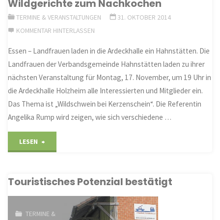
Wildgerichte zum Nachkochen
Verbandsgemeinde
TERMINE & VERANSTALTUNGEN
31. OKTOBER 2014
Hahnstätten
KOMMENTAR HINTERLASSEN
wandern
Essen – Landfrauen laden in die Ardeckhalle ein Hahnstätten. Die
Landfrauen der Verbandsgemeinde Hahnstätten laden zu ihrer
traditionell
nächsten Veranstaltung für Montag, 17. November, um 19 Uhr in
am
die Ardeckhalle Holzheim alle Interessierten und Mitglieder ein.
Das Thema ist „Wildschwein bei Kerzenschein“. Die Referentin
1.
Angelika Rump wird zeigen, wie sich verschiedene …
November"
"Wildgerichte
LESEN
zum
Touristisches Potenzial bestätigt
Nachkochen"
TERMINE &