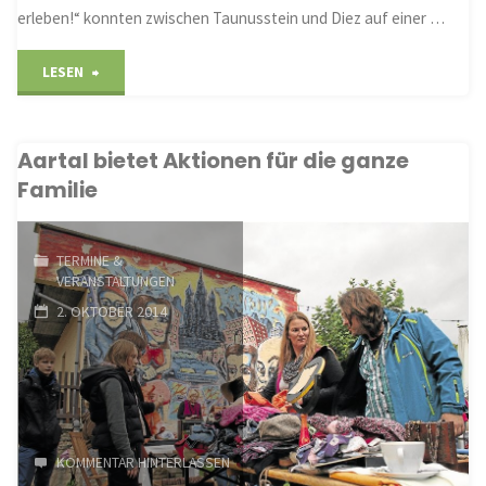
erleben!“ konnten zwischen Taunusstein und Diez auf einer …
"Touristisches
LESEN
Potenzial
Aartal bietet Aktionen für die ganze
bestätigt"
Familie
TERMINE &
VERANSTALTUNGEN
2. OKTOBER 2014
KOMMENTAR HINTERLASSEN