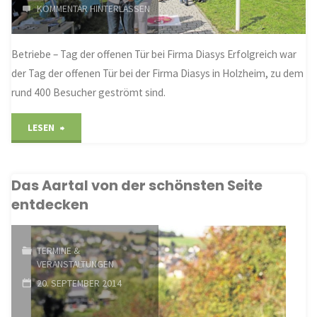
KOMMENTAR HINTERLASSEN
Betriebe – Tag der offenen Tür bei Firma Diasys Erfolgreich war
der Tag der offenen Tür bei der Firma Diasys in Holzheim, zu dem
rund 400 Besucher geströmt sind.
"Großes
LESEN
Interesse
Das Aartal von der schönsten Seite
an
entdecken
Medizintechnik"
TERMINE &
VERANSTALTUNGEN
20. SEPTEMBER 2014