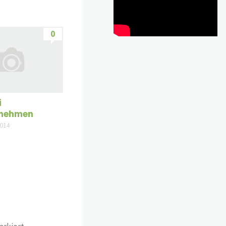
0
i
rnehmen
2014