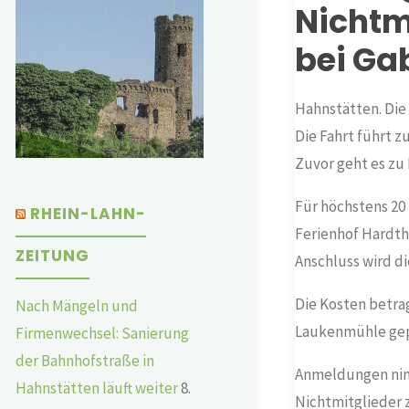
Nichtm
bei Ga
Hahnstätten. Die
Die Fahrt führt 
Zuvor geht es zu
Für höchstens 20
RHEIN-LAHN-
Ferienhof Hardth
ZEITUNG
Anschluss wird di
Die Kosten betrag
Nach Mängeln und
Laukenmühle gep
Firmenwechsel: Sanierung
der Bahnhofstraße in
Anmeldungen nimm
Hahnstätten läuft weiter
8.
Nichtmitglieder z