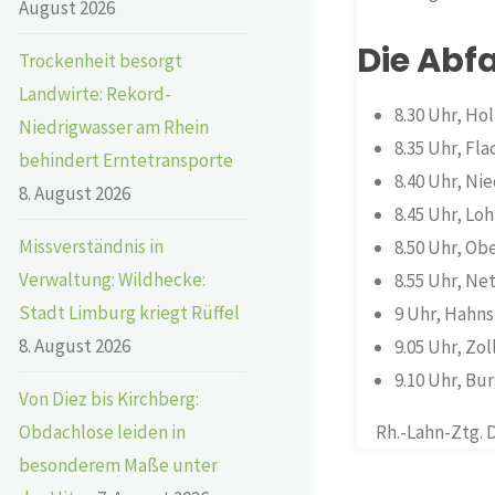
August 2026
Die Abfa
Trockenheit besorgt
Landwirte: Rekord-
8.30 Uhr, Ho
Niedrigwasser am Rhein
8.35 Uhr, Fla
behindert Erntetransporte
8.40 Uhr, Ni
8. August 2026
8.45 Uhr, Lo
Missverständnis in
8.50 Uhr, Ob
Verwaltung: Wildhecke:
8.55 Uhr, Ne
Stadt Limburg kriegt Rüffel
9 Uhr, Hahns
8. August 2026
9.05 Uhr, Zo
9.10 Uhr, B
Von Diez bis Kirchberg:
Rh.-Lahn-Ztg. D
Obdachlose leiden in
besonderem Maße unter