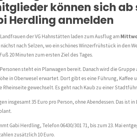
itglieder können sich ab 
bi Herdling anmelden
 Landfrauen der VG Hahnstätten laden zum Ausflug am
Mittwo
zunächst nach Selzen, wo ein schönes Winzerfrühstück in den W
 Fuß 20 Minuten zum ersten Ziel des Tages.
 Personen steht ein Planwagen bereit. Danach wird die Gruppe
öhe in Oberwesel erwartet. Dort gibt es eine Führung, Kaffee 
e Rheinseite gewechselt. Es geht nach Kaub zu einer Stadtfüh
en insgesamt 35 Euro pro Person, ohne Abendessen. Das ist in L
lant.
t Gabi Herdling, Telefon 06430/301 71, bis zum 23. Mai entge
ahlen zusätzlich 10 Euro.