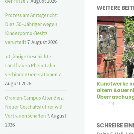
der Hitze
7. August 2026
WEITERE BEI
Prozess am Amtsgericht:
Diez: 50–Jähriger wegen
Kinderporno-Besitz
verurteilt
7. August 2026
70-jährige Geschichte:
Landfrauen Rhein-Lahn
verbinden Generationen
7.
Kunstwerke s
August 2026
altem Bauernh
Überraschun
Oranien-Campus Altendiez:
4. Juni 2014
Neuer Geschäftsführer will
Vertrauen schaffen
7. August
2026
SCHREIBE EI