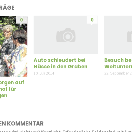
TRÄGE
0
0
Auto schleudert bei
Besuch be
Nässe in den Graben
Weltunte
10. Juli 2014
22. September 
orgen auf
of für
gen
NEN KOMMENTAR