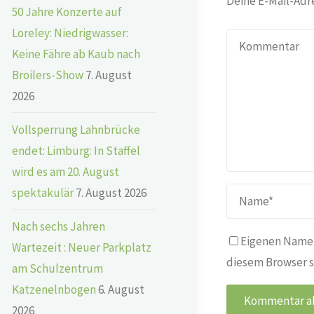
Deine E-Mail-Adre
50 Jahre Konzerte auf
Loreley: Niedrigwasser:
Keine Fähre ab Kaub nach
Broilers-Show
7. August
2026
Vollsperrung Lahnbrücke
endet: Limburg: In Staffel
wird es am 20. August
spektakulär
7. August 2026
Nach sechs Jahren
Eigenen Namen
Wartezeit : Neuer Parkplatz
diesem Browser s
am Schulzentrum
Katzenelnbogen
6. August
2026