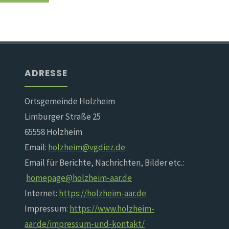
ADRESSE
Ortsgemeinde Holzheim
Limburger Straße 25
65558 Holzheim
Email:
holzheim@vgdiez.de
Email für Berichte, Nachrichten, Bilder etc.:
homepage@holzheim-aar.de
Internet:
https://holzheim-aar.de
Impressum:
https://www.holzheim-
aar.de/impressum-und-kontakt/