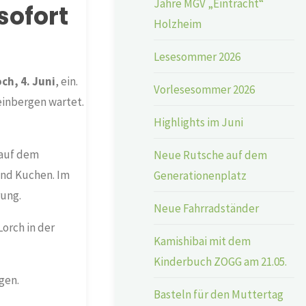
Jahre MGV „Eintracht“
sofort
Holzheim
Lesesommer 2026
ch, 4. Juni
, ein.
Vorlesesommer 2026
einbergen wartet.
Highlights im Juni
 auf dem
Neue Rutsche auf dem
und Kuchen. Im
Generationenplatz
rung.
Neue Fahrradständer
orch in der
Kamishibai mit dem
Kinderbuch ZOGG am 21.05.
gen.
Basteln für den Muttertag