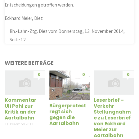
Entscheidungen getroffen werden.
Eckhard Meier, Diez
Rh.-Lahn-Ztg. Diez vom Donnerstag, 13. November 2014,
Seite 12
WEITERE BEITRÄGE
0
0
0
Kommentar
Leserbrief –
Bürgerprotest
Uli Pohl zur
Verkehr
regt sich
Kritik an der
Stellungnahm
gegen die
Aartalbahn
e zu Leserbrief
Aartalbahn
von Eckhard
11. Dezember 2013
Meier zur
Aartalbahn