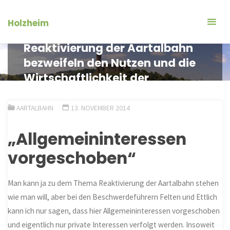
Zum
Inhalt
Holzheim
Leserbrief – Verkehr Gegner der
springen
Reaktivierung der Aartalbahn
bezweifeln den Nutzen und die
Wirtschaftlichkeit der
Bahnstrecke
AARTALBAHN
13. NOVEMBER 2014
„Allgemeininteressen
vorgeschoben“
Man kann ja zu dem Thema Reaktivierung der Aartalbahn stehen
wie man will, aber bei den Beschwerdeführern Felten und Ettlich
kann ich nur sagen, dass hier Allgemeininteressen vorgeschoben
und eigentlich nur private Interessen verfolgt werden. Insoweit