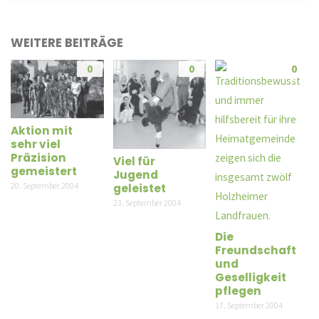
WEITERE BEITRÄGE
0
0
0
Aktion mit
sehr viel
Präzision
Viel für
gemeistert
Jugend
20. September 2004
geleistet
23. September 2004
Die
Freundschaft
und
Geselligkeit
pflegen
17. September 2004