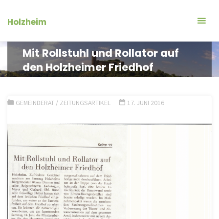
Zum
Inhalt
Holzheim
springen
Mit Rollstuhl und Rollator auf
den Holzheimer Friedhof
GEMEINDERAT
/
ZEITUNGSARTIKEL
17. JUNI 2016