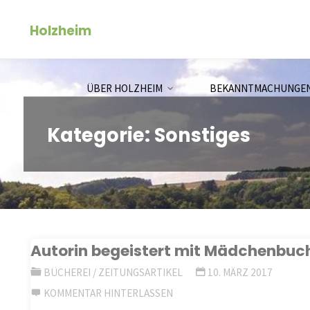
Zum
Holzheim
Inhalt
springen
ÜBER HOLZHEIM
BEKANNTMACHUNGE
Kategorie:
Sonstiges
Autorin begeistert mit Mädchenbuc
BÜCHEREI
/
ZEITUNGSARTIKEL
10. MÄRZ 2017
KOMMENTAR HINTERLASSEN