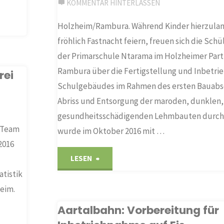
KOMMENTAR HINTERLASSEN
Holzheim/Rambura. Während Kinder hierzulan
fröhlich Fastnacht feiern, freuen sich die Schü
der Primarschule Ntarama im Holzheimer Part
Rambura über die Fertigstellung und Inbetri
rei
Schulgebäudes im Rahmen des ersten Bauabsc
Abriss und Entsorgung der maroden, dunklen,
gesundheitsschädigenden Lehmbauten durch 
 Team
wurde im Oktober 2016 mit …
2016
"Kinder
LESEN
tistik
in
heim.
Ruanda
Aartalbahn: Vorbereitung für