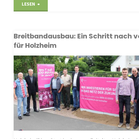
"Auf
LESEN
die
Überholspur
Breitbandausbau: Ein Schritt nach v
für Holzheim
wechseln:
Schnelles
ARTIKEL
Internet
in
Holzheim"