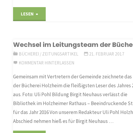
"Autorin
LESEN
begeistert
mit
Wechsel im Leitungsteam der Büche
BÜCHEREI
/
ZEITUNGSARTIKEL
21. FEBRUAR 2017
Mädchenbuch"
KOMMENTAR HINTERLASSEN
Gemeinsam mit Vertretern der Gemeinde zeichnete das
der Bücherei Holzheim die fleißigsten Leser des Jahres 
aus. Foto: Uli Pohl Bildung Birgit Neuhaus verlässt die
Bibliothek im Holzheimer Rathaus – Beeindruckende Sta
für das Jahr 2016 Von unserem Redakteur Uli Pohl Holz
Abschied nehmen hieß es für Birgit Neuhaus …