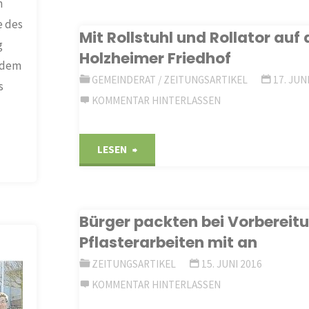
n
e des
Schütze
Mit Rollstuhl und Rollator auf
g
Holzheimer Friedhof
–
t dem
GEMEINDERAT
/
ZEITUNGSARTIKEL
17. JUN
s
Torben
KOMMENTAR HINTERLASSEN
Engel
"Mit
LESEN
–
Rollstuhl
wird
und
Bürger packten bei Vorbereit
mit
Pflasterarbeiten mit an
Rollator
der
ZEITUNGSARTIKEL
15. JUNI 2016
auf
KOMMENTAR HINTERLASSEN
Diezer