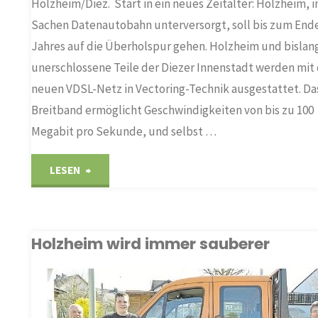
Holzheim/Diez. Start in ein neues Zeitalter: Holzheim, i
Sachen Datenautobahn unterversorgt, soll bis zum End
Jahres auf die Überholspur gehen. Holzheim und bislan
unerschlossene Teile der Diezer Innenstadt werden mi
neuen VDSL-Netz in Vectoring-Technik ausgestattet. Da
Breitband ermöglicht Geschwindigkeiten von bis zu 100
Megabit pro Sekunde, und selbst …
"Breitbandausbau:
LESEN
Ein
Schritt
Holzheim wird immer sauberer
nach
vorn
PIELE E.V.