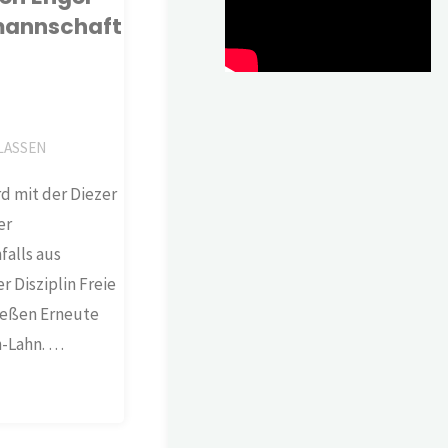
nmannschaft
LASSEN
rd mit der Diezer
er
falls aus
r Disziplin Freie
hießen Erneute
n-Lahn. …