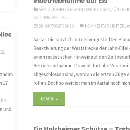
Inbetriebnahme auf Eis
freuen
AARTALBAHN
/
BEKANNTMACHUNGEN
/
ÜBER H
sich
ZEITUNGSARTIKEL
28. OKTOBER 2016
KOMMENTAR HINTERLA
über
lles
Aartal. Die kürzlich in Trier vorgestellten Plan
neue
Reaktivierung der Weststrecke der Lahn-Eife
KEL
einen realistischen Hinweis auf den Zeitbedarf
Schule"
Betriebsaufnahme. Obwohl dort alle Vorarbei
abgeschlossen sind, werden die ersten Züge e
lzheim
rollen. Doch so weit ist man im Aartal noch nic
 17.
"Aartalbahn:
LESEN
 bis
en und
Vorbereitung
für
Ein Holzheimer Schütze – Torb