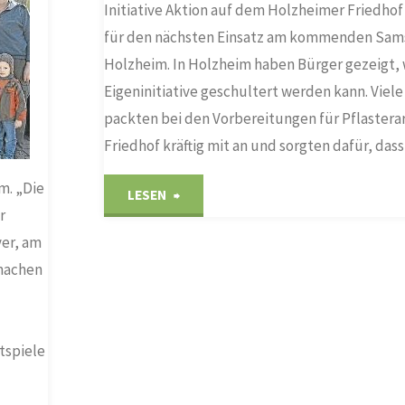
den
Initiative Aktion auf dem Holzheimer Friedhof
Schützenmannschaft
für den nächsten Einsatz am kommenden Sam
Holzheimer
Deutscher
Holzheim. In Holzheim haben Bürger gezeigt, 
Friedhof"
Eigeninitiative geschultert werden kann. Viele
Meister
packten bei den Vorbereitungen für Pflastera
mit
Friedhof kräftig mit an und sorgten dafür, da
der
m. „Die
"Bürger
LESEN
r
Standardpistole."
packten
er, am
machen
bei
Vorbereitungen
tspiele
für