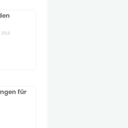
 den
I 2016
ungen für