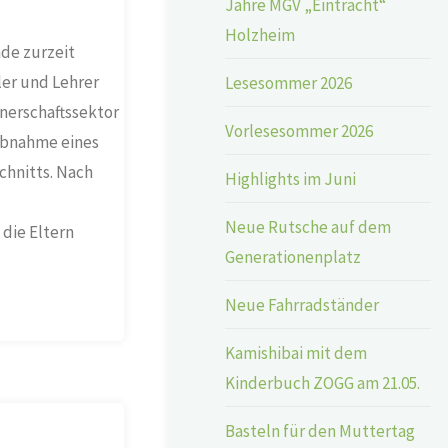
Jahre MGV „Eintracht“
Holzheim
de zurzeit
ler und Lehrer
Lesesommer 2026
nerschaftssektor
Vorlesesommer 2026
ebnahme eines
hnitts. Nach
Highlights im Juni
Neue Rutsche auf dem
die Eltern
Generationenplatz
Neue Fahrradständer
Kamishibai mit dem
Kinderbuch ZOGG am 21.05.
Basteln für den Muttertag