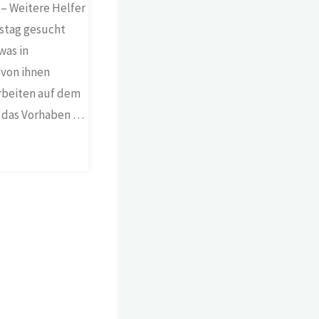
 – Weitere Helfer
stag gesucht
was in
 von ihnen
rbeiten auf dem
ss das Vorhaben …