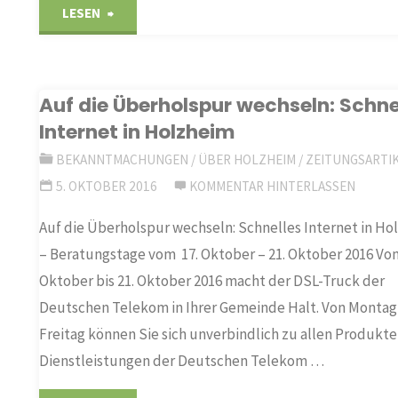
"Wechsel
LESEN
im
Leitungsteam
Auf die Überholspur wechseln: Schne
Internet in Holzheim
der
BEKANNTMACHUNGEN
/
ÜBER HOLZHEIM
/
ZEITUNGSARTI
Bücherei"
5. OKTOBER 2016
KOMMENTAR HINTERLASSEN
Auf die Überholspur wechseln: Schnelles Internet in Ho
– Beratungstage vom 17. Oktober – 21. Oktober 2016 Vom
Oktober bis 21. Oktober 2016 macht der DSL-Truck der
Deutschen Telekom in Ihrer Gemeinde Halt. Von Montag
Freitag können Sie sich unverbindlich zu allen Produkt
Dienstleistungen der Deutschen Telekom …