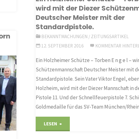
wird mit der Diezer Schütze
Inbetriebnahme
Deutscher Meister mit der
auf
Standardpistole.
orn
BEKANNTMACHUNGEN
/
ZEITUNGSARTIKEL
Eis"
12. SEPTEMBER 2016
KOMMENTAR HINTER
Ein Holzheimer Schütze – Torben E n g e l – wi
Schützenmannschaft Deutscher Meister mit d
Standardpistole. Sein Vater Viktor Engel, eben
Holzheim, wird mit der Diezer Mannschaft in de
Pistole 11. Und der Schnellfeuerpistole 7. Sc
Goldmedaille für das SV-Team München/Rhei
"Ein
LESEN
Holzheimer