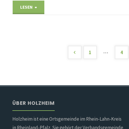
"Holzheim
LESEN
wird
immer
sauberer"
…
1
4
Seitennumm
der
Beiträge
ÜBER HOLZHEIM
Holzheim ist eine Ortsgemeinde im Rhein-Lahn-Kreis
in Rheinland-Pfalz. Sie gehört der Verbandsgemeinde