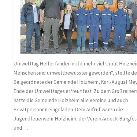
ATER
/
für
 FEUERWEHR
/
RTENBAUVEREIN
Holzheim"
ST)
/
TIKEL
Umwelttag Helfer fanden nicht mehr viel Unrat Holzhei
Menschen sind umweltbewusster geworden“, stellte de
Beigeordnete der Gemeinde Holzheim, Karl-August Mey
Ende des Umwelttages erfreut fest. Zu dem Großreine
hatte die Gemeinde Holzheim alle Vereine und auch
Privatpersonen eingeladen. Dem Aufruf waren die
Jugendfeuerwehr Holzheim, der Verein Ardeck-Burgfes
und …