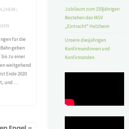
Jubiläum zum 150jährigen
OLZHEIM
/
Bestehen des MGV
„Eintracht“ Holzheim
SSEN
ungen für die
Unsere diesjährigen
l-Bahn geben
Konfirmandinnen und
 bis zu einer
Konfirmanden
ten weitgehend
rst Ende 2020
ht, und …
en Engel –